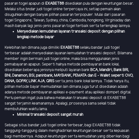
pasaran togel apapun di
EXABET88
disediakan pula dengan keuntungan besar.
Melalui situs bndar judi togel online terpercaya ini, setiap pemain akan
disuguhkan dengan banyak pilihan pasaran terpopuler. Mulai dari pasaran
togel Singapore, Taiwan, Sydney, china, Cambodia, hongkong, Virginiaday dan
masih banyak lagi jenis-jenis pasaran togel terbaik serta terlengkap lainnya.
Menyediakan kemudahan layanan transaksi deposit dengan pilihan
lengkap metode bayar
Kelebihan lain dimana juga dimiliki
EXABET88
selaku bandar judi togel
terbesar adalah menyediakan layanan kemudahan transaksi deposit. Bilamana
member ingin bermain judi togel online, maka bisa menggunakan jenis
pemabayaran apapun. Seperti halnya metode pembayaran bank lokal,
disediakan beberapa jenisnya meliputi layanan bank
BCA, Mandiri, Bank BRI,
BNI, Danamon, BSI, paninbank, MAYBANK, PEMATA dan E - Wallet seperti OVO,
DANA, GOPAY, LINK AJA
,
QRIS
serta jenis bank lokal lainnya. Tidak hanya itu,
pilihan metode bayar memudahkan lain dimana juga turut disediakan adalah
adanya metode pembayaran aplikasi e-payment atau aplikasi dompet digital.
Perlu pemain ingat pula bahwa melakukan transaksi deposit di EXABET88
sangat terjamin keamanannya. Apalagi, prosesnya sama sekali tidak
membutuhkan waktu lama.
Minimal transaksi deposit sangat murah
Sebagai situs bandar judi togel online terbesar, bagi EXABET88 tidak
tanggung-tanggung dalam menghadirkan keuntungan besar serta kepuasan
bagi membernya. Adapun keuntungan serta kemudahan yang diberikan bagi