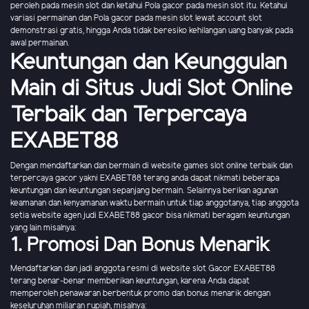
peroleh pada mesin slot dan ketahui Pola gacor pada mesin slot itu. Ketahui
variasi permainan dan Pola gacor pada mesin slot lewat account slot
demonstrasi gratis, hingga Anda tidak beresiko kehilangan uang banyak pada
awal permainan.
Keuntungan dan Keunggulan
Main di Situs Judi Slot Online
Terbaik dan Terpercaya
EXABET88
Dengan mendaftarkan dan bermain di website games slot online terbaik dan
terpercaya gacor yakni EXABET88 terang anda dapat nikmati beberapa
keuntungan dan keuntungan sepanjang bermain. Selainnya berikan agunan
keamanan dan kenyamanan waktu bermain untuk tiap anggotanya, tiap anggota
setia website agen judi EXABET88 gacor bisa nikmati beragam keuntungan
yang lain misalnya:
1. Promosi Dan Bonus Menarik
Mendaftarkan dan jadi anggota resmi di website slot Gacor EXABET88
terang benar-benar memberikan keuntungan, karena Anda dapat
memperoleh penawaran berbentuk promo dan bonus menarik dengan
keseluruhan miliaran rupiah, misalnya: