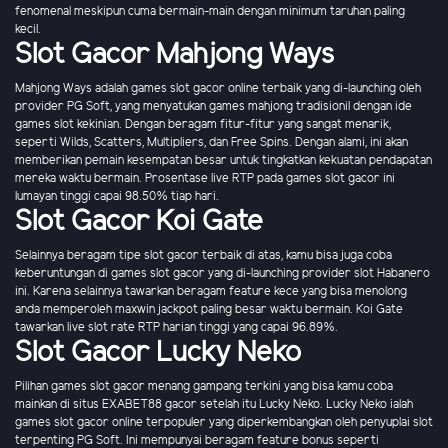
fenomenal meskipun cuma bermain-main dengan minimum taruhan paling
kecil.
Slot Gacor Mahjong Ways
Mahjong Ways adalah games slot gacor online terbaik yang di-launching oleh
provider PG Soft, yang menyatukan games mahjong tradisionil dengan ide
games slot kekinian. Dengan beragam fitur-fitur yang sangat menarik,
seperti Wilds, Scatters, Multipliers, dan Free Spins. Dengan alami, ini akan
memberikan pemain kesempatan besar untuk tingkatkan kekuatan pendapatan
mereka waktu bermain. Prosentase live RTP pada games slot gacor ini
lumayan tinggi capai 98.50% tiap hari.
Slot Gacor Koi Gate
Selainnya beragam tipe slot gacor terbaik di atas, kamu bisa juga coba
keberuntungan di games slot gacor yang di-launching provider slot Habanero
ini. Karena selainnya tawarkan beragam feature kece yang bisa menolong
anda memperoleh maxwin jackpot paling besar waktu bermain. Koi Gate
tawarkan live slot rate RTP harian tinggi yang capai 96.89%.
Slot Gacor Lucky Neko
Pilihan games slot gacor menang gampang terkini yang bisa kamu coba
mainkan di situs EXABET88 gacor setelah itu Lucky Neko. Lucky Neko ialah
games slot gacor online terpopuler yang diperkembangkan oleh penyuplai slot
terpenting PG Soft. Ini mempunyai beragam feature bonus seperti