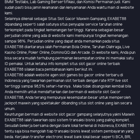
BMM Testlabs, Lab Gaming Bersertifikasi, dan Komisi Permainan judi. Kami
sudah pasti bisa jamin keamanan dan kenyamanan Anda waktu main di website
kami.
Selainnya dikenali sebagai Situs Slot Gacor Maxwin Gampang, EXABET88
dipandang seperti salah satunya situs penyuplai service taruhan online
terkomplet pada tingkat kemenangan tertinggi. Karena sebagian besar
perjudian online yang ada di website kami mempunyai tingkat kemenangan
sampai 98%. Perjudian online yang dapat anda memainkan pada situs
EXABET88 diantaranya ialah Permainan Bola Online, Taruhan Olahraga, Live
Kasino Online, Poker Online, DominoQQ dan Arcade. Di website kami, Anda pun
bisa secara mudah terhubung permainan kesempatan online ini memakai satu
ID pemakai. Untuk ketahui info komplet situs slot gacor online terbaik
EXABET88 silakan baca pembahasan kami berikut ini.
EXABET88 adalah website agen slot games bo gacor online terbaru di
Indonesia yang tawarkan permainan slot terbaik dengan rate RTP live slot
tertinggi sampai 98,5% sehari-harinya . Maka tidak disangsikan kembali bila
Anda memilih untuk mendaftarkan dan bermain di website slot Gacor
EXABET88, Anda terang mempunyai kesempatan besar untuk memperoleh
jackpot maxwin yang spektakuler dibanding situs slot online yang lain secara
umum.
Keuntungan bermain di website slot gacor gampang selanjutnya yakni Maxwin
EXABET88 ialah tawarkan opsi sistem transaksi bisnis yang paling komplet.
Sesudah bekerja bersama dengan bank lokal terkenal di Indonesia, EXABET88
tentu saja bisa mengolah tiap transaksi bisnis lewat sistem pembayaran yang
beda. Kerjakan transfer electronic lewat bank lokal besar seperti BCA, BRI,