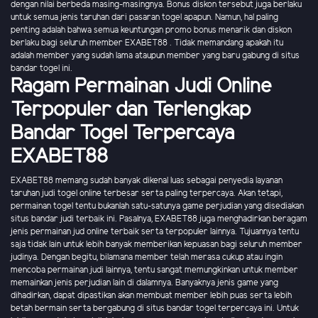
dengan nilai berbeda masing-masingnya. Bonus diskon tersebut juga berlaku
untuk semua jenis taruhan dari pasaran togel apapun. Namun, hal paling
penting adalah bahwa semua keuntungan promo bonus menarik dan diskon
berlaku bagi seluruh member EXABET88 . Tidak memandang apakah itu
adalah member yang sudah lama ataupun member yang baru gabung di situs
bandar togel ini.
Ragam Permainan Judi Online
Terpopuler dan Terlengkap
Bandar Togel Terpercaya
EXABET88
EXABET88 memang sudah banyak dikenal luas sebagai penyedia layanan
taruhan judi togel online terbesar serta paling terpercaya. Akan tetapi,
permainan togel tentu bukanlah satu-satunya game perjudian yang disediakan
situs bandar judi terbaik ini. Pasalnya, EXABET88 juga menghadirkan beragam
jenis permainan jud online terbaik serta terpopuler lainnya. Tujuannya tentu
saja tidak lain untuk lebih banyak memberikan kepuasan bagi seluruh member
judinya. Dengan begitu, bilamana member telah merasa cukup atau ingin
mencoba permainan judi lainnya, tentu sangat memungkinkan untuk member
memainkan jenis perjudian lain di dalamnya. Banyaknya jenis game yang
dihadirkan, dapat dipastikan akan membuat member lebih puas serta lebih
betah bermain serta bergabung di situs bandar togel terpercaya ini. Untuk