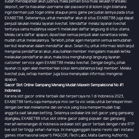
sudah mendapatkan akun judinya, maka pemain bisa mulai lakukan transaksi
deposit, serta masukkan username dan password di kolom login bilamana
ingin bermain judi togel online ataupun jenis game perjudian lainnya pada situs
EXABET88. Sebenarnya, untuk mendaftar akun di situs EXABET88 juga dapat
penjudi lakukan melalui layanan livechat. Mendaftar melalui layanan livechat
tentunya sama mudahnya seperti melakukan daftar langsung di situs utama.
Melalu cara daftar apapun, dipastikan semua penjudi akan senantiasa selalu
mudah untuk melakukannya. Terlebih, pihak agen menjamin semua kemudahan
berikut keamanan dalam mendaftar akun. Selain itu, untuk informasi lebih lanjut
mengenai pendaftaran akun, atau bahkan member mengalami masalah ketika
melakukan pendaftaran akun, maka bisa menghubungi langsung layanan
customer service agen EXABET88 melalui livechat. Dengan begitu, pihak
layanan cs agen akan memberikan solusi kemudahannya bagi member. Melalui
livechat pula, setiap member juga bisa menanyakan informasi mengenai
apapun.
Gacor Slot Online Gampang Menang Mudah Maxwin Sempaksional No #1
Indonesia
Karena slot gacor online terbaik dan terpercaya no.1 di Indonesia 2023,
EXABET88 tentu saja mempunyai misi serta visi selalu untuk bereksperimen
dengan berikan mekanisme dan service yang bisa mempermudah tiap
anggota saat lakukan betting. Selainnya sediakan link slot gacor yang gampang
dijangkau, EXABET88 situs slot online gacor paling populer dan gampang
meraih kemenangan di Indonesia sediakan slot gacor terbaik dengan rate RTP
live slot tertinggi sehari-harinya. Ini menggenggam lisensi resmi dari instansi
games internasional seperti PAGCOR, iTech Labs, Malta Gaming Authority,