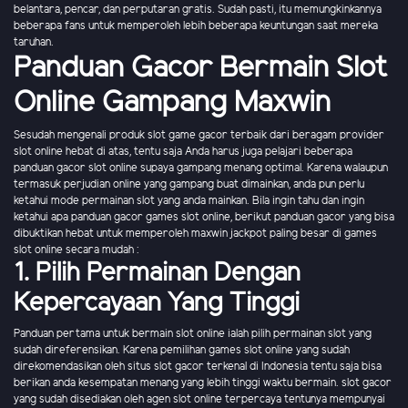
belantara, pencar, dan perputaran gratis. Sudah pasti, itu memungkinkannya
beberapa fans untuk memperoleh lebih beberapa keuntungan saat mereka
taruhan.
Panduan Gacor Bermain Slot
Online Gampang Maxwin
Sesudah mengenali produk slot game gacor terbaik dari beragam provider
slot online hebat di atas, tentu saja Anda harus juga pelajari beberapa
panduan gacor slot online supaya gampang menang optimal. Karena walaupun
termasuk perjudian online yang gampang buat dimainkan, anda pun perlu
ketahui mode permainan slot yang anda mainkan. Bila ingin tahu dan ingin
ketahui apa panduan gacor games slot online, berikut panduan gacor yang bisa
dibuktikan hebat untuk memperoleh maxwin jackpot paling besar di games
slot online secara mudah :
1. Pilih Permainan Dengan
Kepercayaan Yang Tinggi
Panduan pertama untuk bermain slot online ialah pilih permainan slot yang
sudah direferensikan. Karena pemilihan games slot online yang sudah
direkomendasikan oleh situs slot gacor terkenal di Indonesia tentu saja bisa
berikan anda kesempatan menang yang lebih tinggi waktu bermain. slot gacor
yang sudah disediakan oleh agen slot online terpercaya tentunya mempunyai