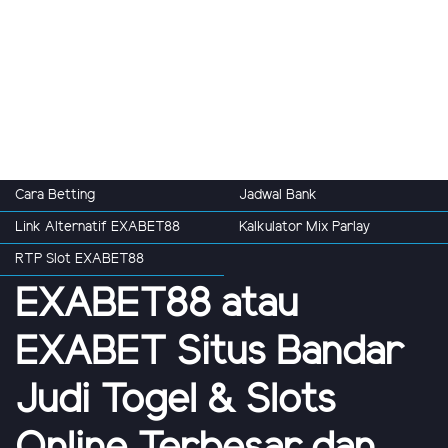
Cara Betting
Jadwal Bank
Link Alternatif EXABET88
Kalkulator Mix Parlay
RTP Slot EXABET88
EXABET88 atau
EXABET Situs Bandar
Judi Togel & Slots