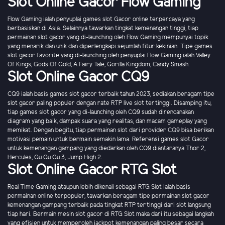
Slot Online Gacor Flow Gaming
Flow Gaming ialah penyuplai games slot Gacor online terpercaya yang
berbasiskan di Asia. Selainnya tawarkan tingkat kemenangan tinggi, tiap
permainan slot gacor yang di-launching oleh Flow Gaming mempunyai topik
yang menarik dan unik dan diperlengkapi sejumlah fitur kekinian. Tipe games
slot gacor favorite yang di-launching oleh penyuplai Flow Gaming ialah Valley
Of Kings, Gods Of Gold, A Fairy Tale, Gorilla Kingdom, Candy Smash.
Slot Online Gacor CQ9
CQ9 ialah basis games slot gacor terbaik tahun 2023, sediakan beragam tipe
slot gacor paling populer dengan rate RTP live slot tertinggi. Disamping itu,
tiap games slot gacor yang di-launching oleh CQ9 sudah direncanakan
diagram yang baik, dampak suara yang realitas, dan macam gameplay yang
memikat. Dengan begitu, tiap permainan slot dari provider CQ9 bisa berikan
motivasi pemain untuk bermain semakin lama. Referensi games slot Gacor
untuk kemenangan gampang yang diedarkan oleh CQ9 diantaranya Thor 2,
Hercules, Gu Gu Gu 3, Jump High 2.
Slot Online Gacor RTG Slot
Real Time Gaming ataupun lebih dikenali sebagai RTG Slot ialah basis
permainan online terpopuler, tawarkan beragam tipe permainan slot gacor
kemenangan gampang terbaik pada tingkat RTP tertinggi dari slot langsung
tiap hari. Bermain mesin slot gacor di RTG Slot maka dari itu sebagai langkah
yang efisien untuk memperoleh jackpot kemenangan paling besar secara