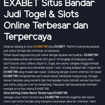
EXABET Situs Bandar
Judi Togel & Slots
Online Terbesar dan
Terpercaya
Selamat datang di situs
EXABET88
atau
EXABET
. Platform penyedia layanan
judi online terbaik dan terbesar di Indonesia.
Pilihan tepat bagi pecinta judi online dengan layanan berkualitas.
EXABET88
Menyediakan pilihan permainan Slot gacor terlengkap di bidangnya yaitu
sportsbook, slots, Idnlive, eSports, togel, live casino, tangkas hingga tembak
ikan. Seluruh game bisa dimainkan lewat 1 user id yang didapat dari registrasi
EXABET88
yang mudah dan cepat. Didukung dengan sistem enkripsi tercepat
EXABET88
menghadirkan permainan bebas hambatan maupun bug. Dengan
desain tampilan yang menarik dan memanjakan mata, nikmati sensasi bermain
judi online yang seru serta menantang. Kepuasan dan kenyamanan member
menjadi prioritas utama EXABET88.
Situs Betting Online Resmi Terpercaya EXABET88
Sebagai situs resmi terpercaya,
EXABET88
memiliki legalitas dan lisensi
resmi dari bmm testlab yang menjamin keamanan data diri member. Kami