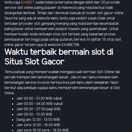
tentu saja
EXABET
sudah bekerja bersama dengan lebih dari 20 provider
service slot online paling populer di Indonesia yang reputasinya tidak
disangsikan kembali. Tetapi dari demikian banyak provider slot gacor online
favorite yang ada di website kami, tentu saja sedikit susah tidak untuk
tentukan provider slot gampang menang yang mana berikan kesempatan
paling besar untuk memperoleh jackpot maxwin yang spektakuler. Untuk
mempermudah Anda tentukan situs slot terbaik yang tawarkan proses
pembayaran tertinggi pada setiap putaran, berikut ini daftar 15 situs slot
online gacor terpercaya di website EXABET88.
Waktu terbaik bermain slot di
Situs Slot Gacor
Tentu banyak yang mempersoalkan mengapa saat bermain Slot Online tak
pernah memperoleh kemenangam besar. Jika ini hari kamu memperoleh
kemenangan, karena itu esok harinya bisa jadi kamu alami kekalahan. Nach
berikut ada panduan supaya kamu memperoleh kemenangan besar di Slot
Online.
Jam 00.00 - 01.00 WIB subuh
Jam 03.00 - 04.00 WIB subuh
Jam 06.00 - 07.00 pagi WIB
Jam 09.00 - 10.00 WIB
Siang jam 12.00 - 13.00 WIB
Jam sore 15.00 - 16.00 WIB
Jam sore 18.00 sore - 19.00 WIB