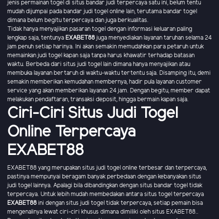
jenis permainan togel di situs bandar judi terpercaya satu ini, belum tentu
mudah dijumpai pada bandar judi togel online lain, terutama bandar togel
dimana belum begitu terpercaya dan juga berkualitas.
Tidak hanya menyajikan pasaran togel dengan informasi keluaran paling
lengkap saja, tentunya
EXABET88
juga menyediakan layanan taruhan selama 24
jam penuh setiap harinya. Ini akan semakin memudahkan para petaruh untuk
memainkan judi togel kapan saja tanpa harus khawatir terhadap batasan
waktu. Berbeda dari situs judi togel lain dimana hanya menyajikan atau
membuka layanan bertaruh di waktu-waktu tertentu saja. Disamping itu, demi
semakin memberikan kemudahan membernya, hadir pula layanan customer
service yang akan memberikan layanan 24 jam. Dengan begitu, member dapat
melakukan pendaftaran, transaksi deposit, hingga bermain kapan saja.
Ciri-Ciri Situs Judi Togel
Online Terpercaya
EXABET88
EXABET88 yang merupakan situs judi togel online terbesar dan terpercaya,
pastinya mempunyai beragam banyak perbedaan dengan kebanyakan situs
judi togel lainnya. Apalagi bila dibandingkan dengan situs bandar togel tidak
terpercaya. Untuk lebih mudah membedakan antara situs togel terpercaya
EXABET88
ini dengan situs judi togel tidak terpercaya, setiap pemain bisa
mengenalinya lewat ciri-ciri khusus dimana dimiliki oleh situs EXABET88..