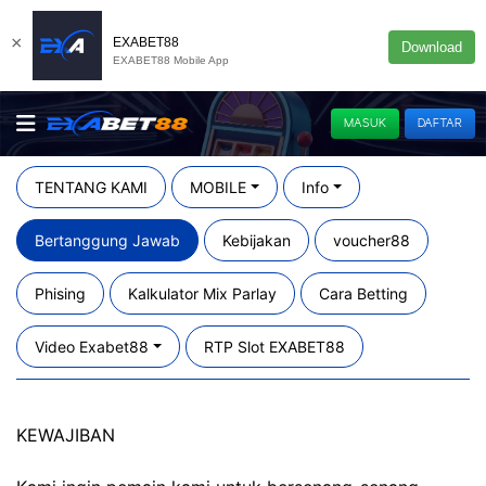
×
EXABET88
Download
EXABET88 Mobile App
MASUK
DAFTAR
TENTANG KAMI
MOBILE
Info
Bertanggung Jawab
Kebijakan
voucher88
Phising
Kalkulator Mix Parlay
Cara Betting
Video Exabet88
RTP Slot EXABET88
KEWAJIBAN