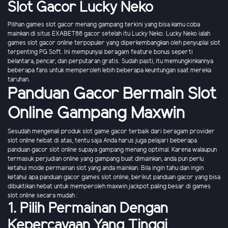
Slot Gacor Lucky Neko
Pilihan games slot gacor menang gampang terkini yang bisa kamu coba
mainkan di situs EXABET88 gacor setelah itu Lucky Neko. Lucky Neko ialah
games slot gacor online terpopuler yang diperkembangkan oleh penyuplai slot
terpenting PG Soft. Ini mempunyai beragam feature bonus seperti
belantara, pencar, dan perputaran gratis. Sudah pasti, itu memungkinkannya
beberapa fans untuk memperoleh lebih beberapa keuntungan saat mereka
taruhan.
Panduan Gacor Bermain Slot
Online Gampang Maxwin
Sesudah mengenali produk slot game gacor terbaik dari beragam provider
slot online hebat di atas, tentu saja Anda harus juga pelajari beberapa
panduan gacor slot online supaya gampang menang optimal. Karena walaupun
termasuk perjudian online yang gampang buat dimainkan, anda pun perlu
ketahui mode permainan slot yang anda mainkan. Bila ingin tahu dan ingin
ketahui apa panduan gacor games slot online, berikut panduan gacor yang bisa
dibuktikan hebat untuk memperoleh maxwin jackpot paling besar di games
slot online secara mudah :
1. Pilih Permainan Dengan
Kepercayaan Yang Tinggi